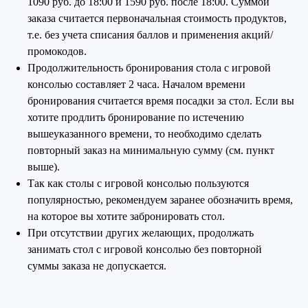
1090 руб. до 18:00 и 1590 руб. после 18:00. Суммой
заказа считается первоначальная стоимость продуктов,
т.е. без учета списания баллов и применения акций/
Проспект
Мурино,
Косыгина, 27/1
Графская, 7/1
промокодов.
м. Ладожская
м. Девяткино
8 (937) 948-60-10
8 (937) 948-60-30
Продолжительность бронирования стола с игровой
консолью составляет 2 часа. Началом времени
бронирования считается время посадки за стол. Если вы
хотите продлить бронирование по истечению
Кудрово, пр-т
Комендантский
Строителей, 19
проспект, 58/1
вышеуказанного времени, то необходимо сделать
м. Дыбенко
м. Комендантский пр-кт
8 (937) 948-60-40
8 (937) 948-60-20
повторный заказ на минимальную сумму (см. пункт
выше).
Так как столы с игровой консолью пользуются
популярностью, рекомендуем заранее обозначить время,
Малая
Митрофаньевская,
на которое вы хотите забронировать стол.
5/1
м. Московские ворота
При отсутствии других желающих, продолжать
8 (937) 948-60-60
занимать стол с игровой консолью без повторной
суммы заказа не допускается.
Правила посещения